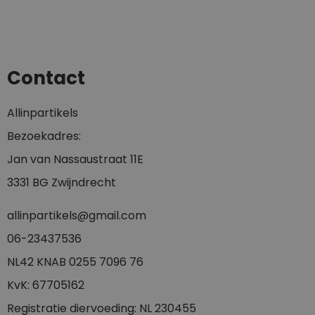
Contact
Allinpartikels
Bezoekadres:
Jan van Nassaustraat 11E
3331 BG Zwijndrecht
allinpartikels@gmail.com
0
6-23437536
NL42 KNAB 0255 7096 76
KvK: 67705162
Registratie diervoeding: NL 230455