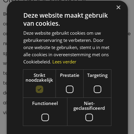
×
Ben je klaar om je viskoffer te upgraden? Ontdek dan
Deze website maakt gebruik
van cookies.
ons uitgebreide aanbod aan partikels droog en laat
Deze website gebruikt cookies om uw
ons je helpen om de beste resultaten te behalen. Of je
gebruikerservaring te verbeteren. Door
nu de voorkeur geeft aan kant-en-klaar aas of
onze website te gebruiken, stemt u in met
specifieke mengsels zoekt, bij Allinpartikels.nl vind je
alle cookies in overeenstemming met ons
Cookiebeleid.
Lees verder
wat je nodig hebt. Neem
contact
op via e-mail,
telefoon of ons contactformulier voor vragen. Ons
Strikt
Prestatie
Targeting
noodzakelijk
team staat klaar om je te ondersteunen met
deskundig advies en topkwaliteit producten, zodat je
altijd verzekerd bent van het beste aas voor jouw
Functioneel
Niet-
geclassificeerd
visavonturen.