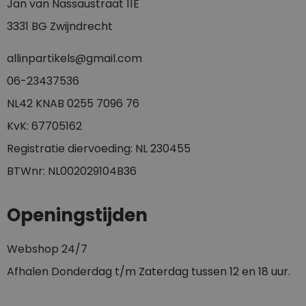
Jan van Nassaustraat 11E
3331 BG Zwijndrecht
allinpartikels@gmail.com
0
6-23437536
NL42 KNAB 0255 7096 76
KvK: 67705162
Registratie diervoeding: NL 230455
BTWnr: NL002029104B36
Openingstijden
Webshop 24/7
Afhalen Donderdag t/m Zaterdag tussen 12 en 18 uur.