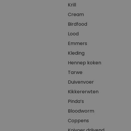
Krill
Cream
Birdfood
Lood
Emmers
Kleding
Hennep koken
Tarwe
Duivenvoer
Kikkererwten
Pinda’s
Bloodworm
Coppens
Koivoer drijvend