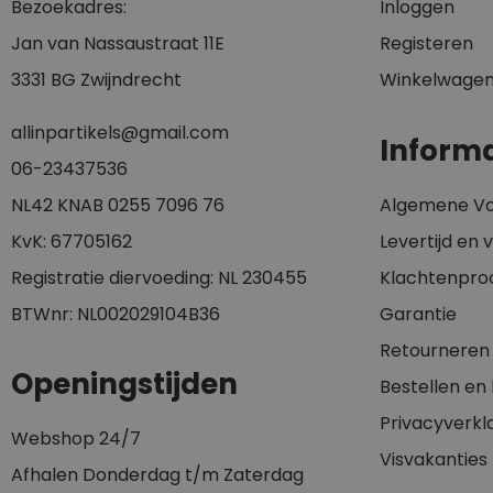
Bezoekadres:
Inloggen
Jan van Nassaustraat 11E
Registeren
3331 BG Zwijndrecht
Winkelwage
allinpartikels@gmail.com
Informa
0
6-23437536
NL42 KNAB 0255 7096 76
Algemene V
KvK: 67705162
Levertijd en
Registratie diervoeding: NL 230455
Klachtenpro
BTWnr: NL002029104B36
Garantie
Retourneren
Openingstijden
Bestellen en
Privacyverkl
Webshop 24/7
Visvakanties
Afhalen Donderdag t/m Zaterdag