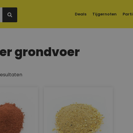
Deals
Tijgernoten
Parti
er grondvoer
resultaten