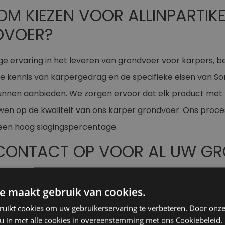
 KIEZEN VOOR ALLINPARTIKEL
DVOER?
ge ervaring in het leveren van grondvoer voor karpers, b
e kennis van karpergedrag en de specifieke eisen van Son
nnen aanbieden. We zorgen ervoor dat elk product met
wen op de kwaliteit van ons karper grondvoer. Ons proces
een hoog slagingspercentage.
CONTACT OP VOOR AL UW G
esse in het beste grondvoer voor karpers of wilt u meer w
e maakt gebruik van cookies.
 dan gerust
contact
met ons op! U kunt ons bereiken via 
ruikt cookies om uw gebruikerservaring te verbeteren. Door onze
het nu gaat om karper grondvoer of ander specifiek gron
 u in met alle cookies in overeenstemming met ons Cookiebeleid.