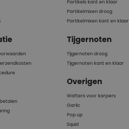
Partikels kant en klaar
Partikelmixen droog
n
Partikelmixen kant en klaar
tie
Tijgernoten
oorwaarden
Tijgernoten droog
 verzendkosten
Tijgernoten kant en klaar
cedure
Overigen
Wafters voor karpers
 betalen
Garlic
aring
Pop up
Squid