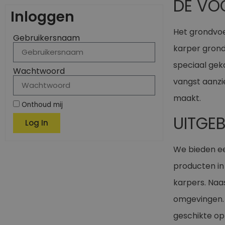
DE VO
Inloggen
Het grondvoer
Gebruikersnaam
karper grondv
speciaal geko
Wachtwoord
vangst aanzi
maakt.
Onthoud mij
UITGE
Log In
We bieden ee
producten in
karpers. Naa
omgevingen. 
geschikte opt