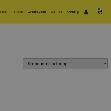
0
kels
Pellets
Grondvoer
Boilies
Overig