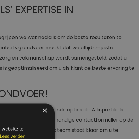
S’ EXPERTISE IN
egrijpen we wat nodig is om de beste resultaten te
ubaits grondvoer maakt dat we altijd de juiste
 zorg en vakmanschap wordt samengesteld, zodat u
 is geoptimaliseerd om u als klant de beste ervaring te
RONDVOER!
×
eten over de verschillende opties die Allinpartikels
telefoon, e-mail of ons handige contactformulier op de
 website te
dvoer voor karpers, ons team staat klaar om u te
Lees verder