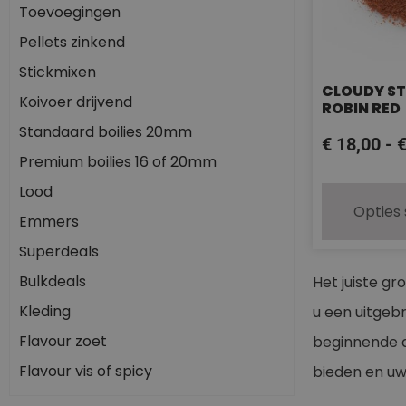
Toevoegingen
Pellets zinkend
Stickmixen
CLOUDY ST
Koivoer drijvend
ROBIN RED
Standaard boilies 20mm
€
18,00
-
Premium boilies 16 of 20mm
Lood
Opties
Emmers
Superdeals
Bulkdeals
Het juiste g
Kleding
u een uitgeb
Flavour zoet
beginnende a
Flavour vis of spicy
bieden en uw 