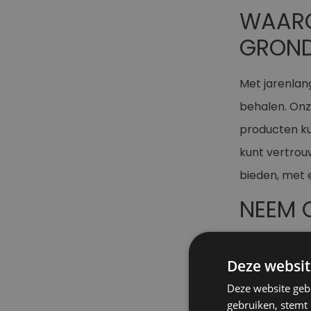
WAAROM
GRON
Met jarenlan
behalen. Onz
producten ku
kunt vertrou
bieden, met 
NEEM 
Heeft u inter
Deze websit
biedt? Neem
Deze website geb
website. Of 
gebruiken, stemt