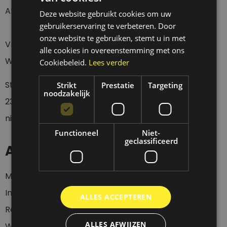
Afhalen Donderdag t/m Zaterdag tussen 12 en 18 uur.
Deze website gebruikt cookies om uw
gebruikerservaring te verbeteren. Door
onze website te gebruiken, stemt u in met
Vragen over een verzending?
alle cookies in overeenstemming met ons
Wacht eerst 4 werkdagen geduldig af a.u.b.
Cookiebeleid.
Lees verder
Stuur een whatsapp of sms bericht op
0
6-
Strikt
Prestatie
Targeting
noodzakelijk
23437536
wanneer je langs wil komen, want wij zijn
niet altijd aanwezig.
Functioneel
Niet-
geclassificeerd
Account
Mijn account
Inloggen
ALLES ACCEPTEREN
Registeren
ALLES AFWIJZEN
Winkelwagen