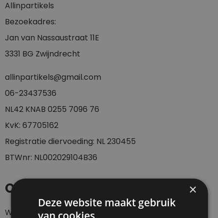
Allinpartikels
Bezoekadres:
Jan van Nassaustraat 11E
3331 BG Zwijndrecht
allinpartikels@gmail.com
0
6-23437536
NL42 KNAB 0255 7096 76
KvK: 67705162
Registratie diervoeding: NL 230455
BTWnr: NL002029104B36
Openingstijden
×
Deze website maakt gebruik
Webshop 24/7
van cookies.