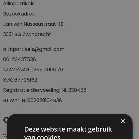
Allinpartikels
Bezoekadres:
Jan van Nassaustraat 11E
3331 BG Zwijndrecht
allinpartikels@gmail.com
0
6-23437536
NL42 KNAB 0255 7096 76
KvK: 67705162
Registratie diervoeding: NL 230455
BTWnr: NL002029104B36
Openingstijden
×
Deze website maakt gebruik
Webshop 24/7
van cookies.