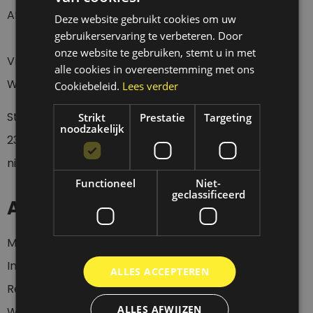
Afhalen Donderdag t/m Zaterdag tussen 12 en 18 uur.
Deze website gebruikt cookies om uw
gebruikerservaring te verbeteren. Door
onze website te gebruiken, stemt u in met
Vragen over een verzending?
alle cookies in overeenstemming met ons
Wacht eerst 4 werkdagen geduldig af a.u.b.
Cookiebeleid.
Lees verder
Stuur een whatsapp of sms bericht op
0
6-
Strikt
Prestatie
Targeting
noodzakelijk
23437536
wanneer je langs wil komen, want wij zijn
niet altijd aanwezig.
Functioneel
Niet-
geclassificeerd
Account
Mijn account
Inloggen
ALLES ACCEPTEREN
Registeren
ALLES AFWIJZEN
Winkelwagen