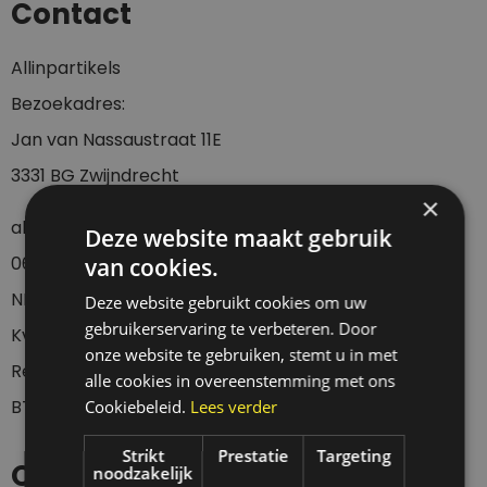
Contact
Allinpartikels
Bezoekadres:
Jan van Nassaustraat 11E
3331 BG Zwijndrecht
×
allinpartikels@gmail.com
Deze website maakt gebruik
0
6-23437536
van cookies.
NL42 KNAB 0255 7096 76
Deze website gebruikt cookies om uw
gebruikerservaring te verbeteren. Door
KvK: 67705162
onze website te gebruiken, stemt u in met
Registratie diervoeding: NL 230455
alle cookies in overeenstemming met ons
BTWnr: NL002029104B36
Cookiebeleid.
Lees verder
Strikt
Prestatie
Targeting
Openingstijden
noodzakelijk