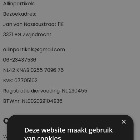
Allinpartikels
Bezoekadres:
Jan van Nassaustraat 11E
3331 BG Zwijndrecht
allinpartikels@gmail.com
0
6-23437536
NL42 KNAB 0255 7096 76
KvK: 67705162
Registratie diervoeding: NL 230455
BTWnr: NL002029104B36
Openingstijden
×
Deze website maakt gebruik
Webshop 24/7
van cookies.