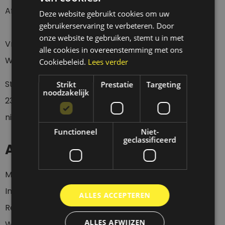
Afhalen Donderdag t/m Zaterdag tussen 12 en 18 uur.
Deze website gebruikt cookies om uw
gebruikerservaring te verbeteren. Door
onze website te gebruiken, stemt u in met
Vragen over een verzending?
alle cookies in overeenstemming met ons
Wacht eerst 4 werkdagen geduldig af a.u.b.
Cookiebeleid.
Lees verder
Stuur een whatsapp of sms bericht op
0
6-
Strikt
Prestatie
Targeting
noodzakelijk
23437536
wanneer je langs wil komen, want wij zijn
niet altijd aanwezig.
Functioneel
Niet-
geclassificeerd
Account
Mijn account
Inloggen
ALLES ACCEPTEREN
Registeren
ALLES AFWIJZEN
Winkelwagen