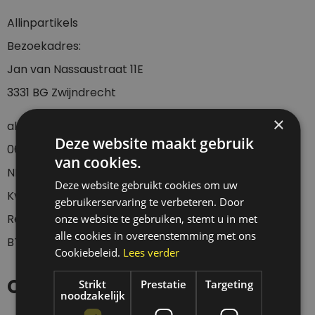
Allinpartikels
Bezoekadres:
Jan van Nassaustraat 11E
3331 BG Zwijndrecht
×
allinpartikels@gmail.com
Deze website maakt gebruik
0
6-23437536
van cookies.
NL42 KNAB 0255 7096 76
Deze website gebruikt cookies om uw
KvK: 67705162
gebruikerservaring te verbeteren. Door
Registratie diervoeding: NL 230455
onze website te gebruiken, stemt u in met
alle cookies in overeenstemming met ons
BTWnr: NL002029104B36
Cookiebeleid.
Lees verder
Openingstijden
Strikt
Prestatie
Targeting
noodzakelijk