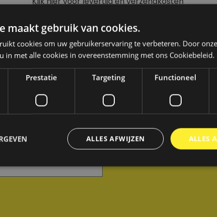
Klik hier voor levertijd en verzendkosten
e maakt gebruik van cookies.
ruikt cookies om uw gebruikerservaring te verbeteren. Door onze
 u in met alle cookies in overeenstemming met ons Cookiebeleid.
KELS
Prestatie
Targeting
Functioneel
Nog geen account? Maar e
ERGEVEN
ALLES AFWIJZEN
ALLES 