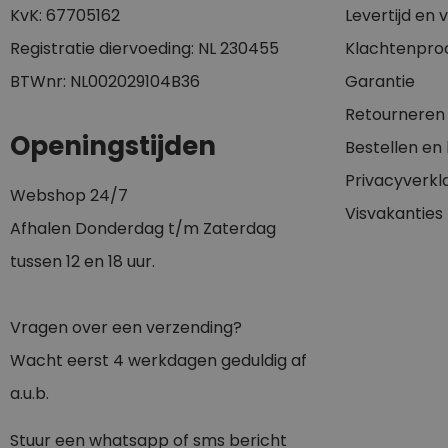
KvK: 67705162
Levertijd en
Registratie diervoeding: NL 230455
Klachtenpro
BTWnr: NL002029104B36
Garantie
Retourneren
Openingstijden
Bestellen en
Privacyverkl
Webshop 24/7
Visvakanties
Afhalen Donderdag t/m Zaterdag
tussen 12 en 18 uur.
Vragen over een verzending?
Wacht eerst 4 werkdagen geduldig af
a.u.b.
Stuur een whatsapp of sms bericht