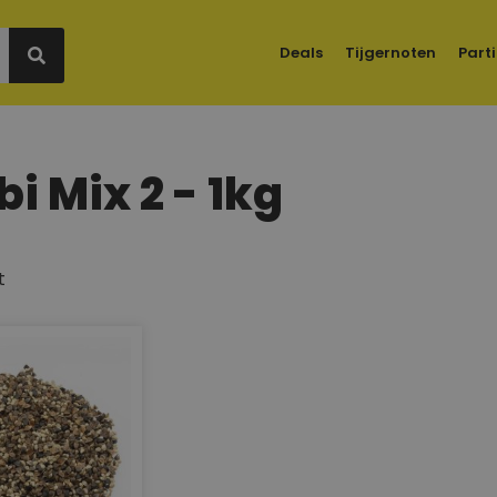
Deals
Tijgernoten
Parti
i Mix 2 - 1kg
t