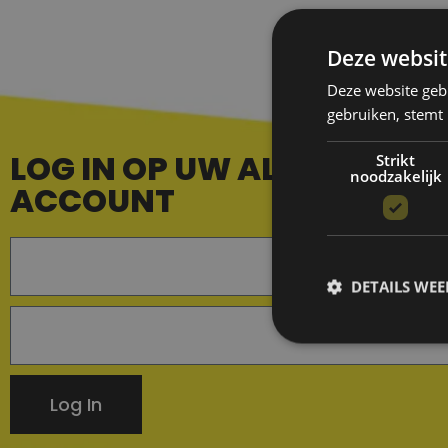
Deze websit
Deze website geb
gebruiken, stemt
LOG IN OP UW ALL IN PARTI
Strikt
noodzakelijk
ACCOUNT
DETAILS WE
Log In