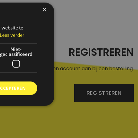
×
 website te
Lees verder
REGISTREREN
Niet-
geclassificeerd
r een aan of maak een account aan bij een bestelling.
ACCEPTEREN
REGISTREREN