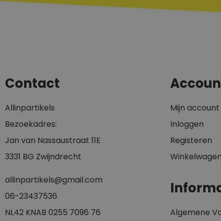
Contact
Accoun
Allinpartikels
Mijn account
Bezoekadres:
Inloggen
Jan van Nassaustraat 11E
Registeren
3331 BG Zwijndrecht
Winkelwage
allinpartikels@gmail.com
Informa
0
6-23437536
NL42 KNAB 0255 7096 76
Algemene V