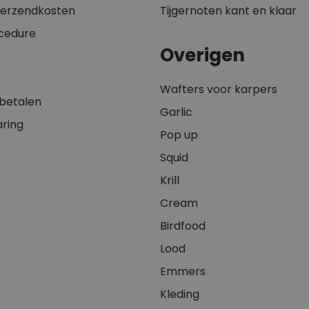
 verzendkosten
Tijgernoten kant en klaar
cedure
Overigen
Wafters voor karpers
 betalen
Garlic
aring
Pop up
Squid
Krill
Cream
Birdfood
Lood
Emmers
Kleding