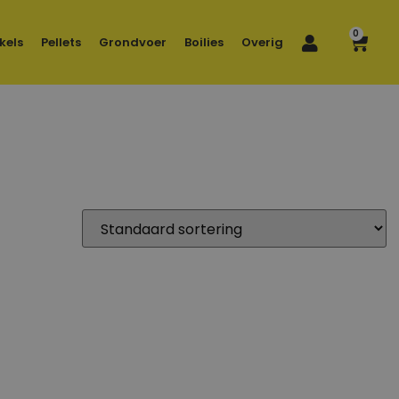
0
kels
Pellets
Grondvoer
Boilies
Overig