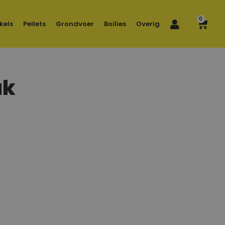
0
kels
Pellets
Grondvoer
Boilies
Overig
ak