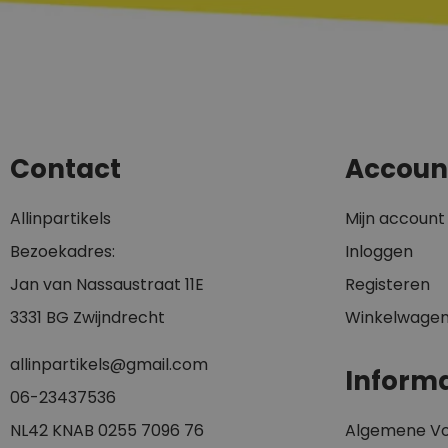
Contact
Accoun
Allinpartikels
Mijn account
Bezoekadres:
Inloggen
Jan van Nassaustraat 11E
Registeren
3331 BG Zwijndrecht
Winkelwage
allinpartikels@gmail.com
Informa
0
6-23437536
NL42 KNAB 0255 7096 76
Algemene V