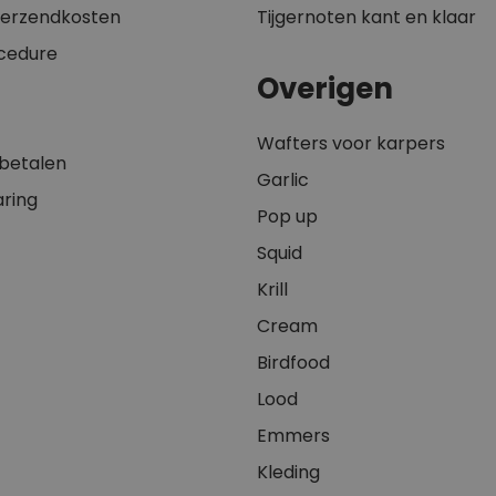
 verzendkosten
Tijgernoten kant en klaar
cedure
Overigen
Wafters voor karpers
 betalen
Garlic
aring
Pop up
Squid
Krill
Cream
Birdfood
Lood
Emmers
Kleding