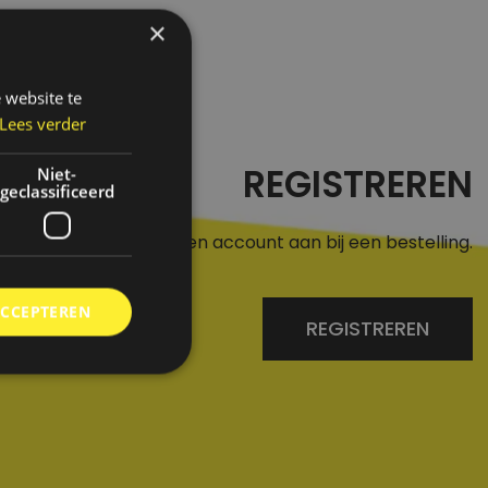
×
 website te
Lees verder
REGISTREREN
Niet-
geclassificeerd
r een aan of maak een account aan bij een bestelling.
ACCEPTEREN
REGISTREREN