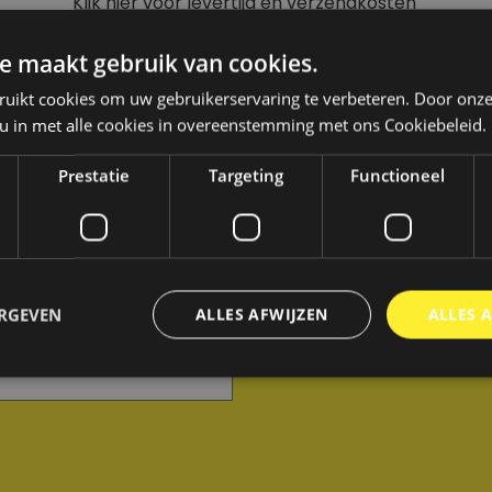
Klik hier voor levertijd en verzendkosten
e maakt gebruik van cookies.
ruikt cookies om uw gebruikerservaring te verbeteren. Door onze
 u in met alle cookies in overeenstemming met ons Cookiebeleid.
KELS
Prestatie
Targeting
Functioneel
Nog geen account? Maar e
ERGEVEN
ALLES AFWIJZEN
ALLES 