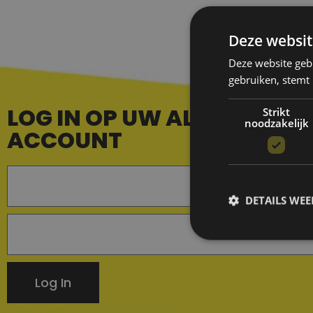
Deze websit
Deze website geb
gebruiken, stemt
LOG IN OP UW ALL IN PARTI
Strikt
noodzakelijk
ACCOUNT
DETAILS WE
Log In