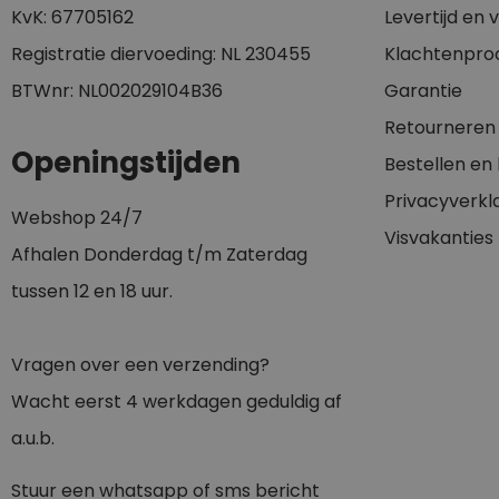
KvK: 67705162
Levertijd en
Registratie diervoeding: NL 230455
Klachtenpro
BTWnr: NL002029104B36
Garantie
Retourneren
Openingstijden
Bestellen en
Privacyverkl
Webshop 24/7
Visvakanties
Afhalen Donderdag t/m Zaterdag
tussen 12 en 18 uur.
Vragen over een verzending?
Wacht eerst 4 werkdagen geduldig af
a.u.b.
Stuur een whatsapp of sms bericht