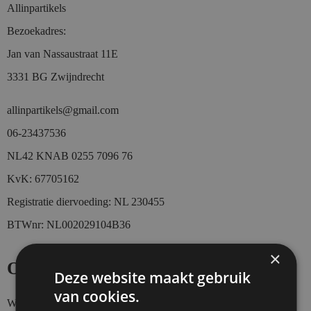
Allinpartikels
Bezoekadres:
Jan van Nassaustraat 11E
3331 BG Zwijndrecht
allinpartikels@gmail.com
0
6-23437536
NL42 KNAB 0255 7096 76
KvK: 67705162
Registratie diervoeding: NL 230455
BTWnr: NL002029104B36
×
Openingstijden
Deze website maakt gebruik
van cookies.
Webshop 24/7