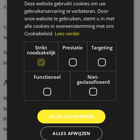
Deze website gebruikt cookies om uw
Afhalen Donderdag t/m Zaterdag tussen 12 en 18 uur.
gebruikerservaring te verbeteren. Door
onze website te gebruiken, stemt u in met
alle cookies in overeenstemming met ons
Vragen over een verzending?
Cookiebeleid.
Lees verder
Wacht eerst 4 werkdagen geduldig af a.u.b.
Strikt
Prestatie
Targeting
noodzakelijk
Stuur een whatsapp of sms bericht op
0
6-23437536
wanneer je
langs wil komen, want wij zijn niet altijd aanwezig.
Functioneel
Niet-
Account
geclassificeerd
Mijn account
Inloggen
ALLES ACCEPTEREN
Registeren
Winkelwagen
ALLES AFWIJZEN