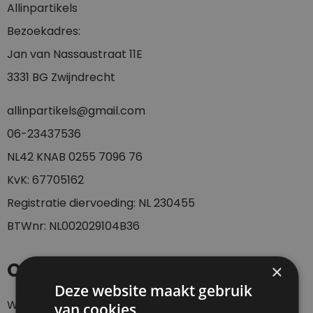
Allinpartikels
Bezoekadres:
Jan van Nassaustraat 11E
3331 BG Zwijndrecht
allinpartikels@gmail.com
0
6-23437536
NL42 KNAB 0255 7096 76
KvK: 67705162
Registratie diervoeding: NL 230455
BTWnr: NL002029104B36
Openingstijden
×
Deze website maakt gebruik
Webshop 24/7
van cookies.