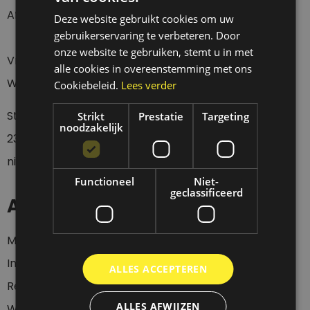
Afhalen Donderdag t/m Zaterdag tussen 12 en 18 uur.
Deze website gebruikt cookies om uw
gebruikerservaring te verbeteren. Door
onze website te gebruiken, stemt u in met
Vragen over een verzending?
alle cookies in overeenstemming met ons
Wacht eerst 4 werkdagen geduldig af a.u.b.
Cookiebeleid.
Lees verder
Stuur een whatsapp of sms bericht op
0
6-
Strikt
Prestatie
Targeting
noodzakelijk
23437536
wanneer je langs wil komen, want wij zijn
niet altijd aanwezig.
Functioneel
Niet-
geclassificeerd
Account
Mijn account
Inloggen
ALLES ACCEPTEREN
Registeren
ALLES AFWIJZEN
Winkelwagen