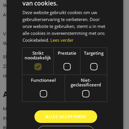
van cookies.
Webshop 24/7
Deze website gebruikt cookies om uw
Afhalen Donderdag t/m Zaterdag tussen 12 en 18 uur.
gebruikerservaring te verbeteren. Door
onze website te gebruiken, stemt u in met
alle cookies in overeenstemming met ons
Vragen over een verzending?
Cookiebeleid.
Lees verder
Wacht eerst 4 werkdagen geduldig af a.u.b.
Strikt
Prestatie
Targeting
Stuur een whatsapp of sms bericht op
0
6-
noodzakelijk
23437536
wanneer je langs wil komen, want wij zijn
niet altijd aanwezig.
Functioneel
Niet-
geclassificeerd
Account
Mijn account
ALLES ACCEPTEREN
Inloggen
Registeren