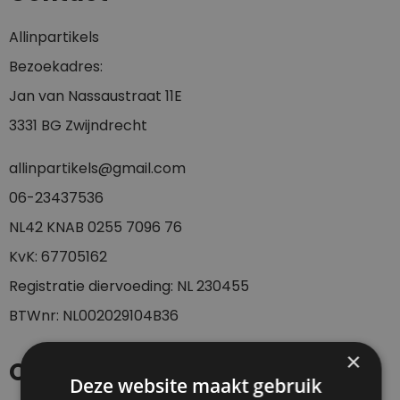
Allinpartikels
Bezoekadres:
Jan van Nassaustraat 11E
3331 BG Zwijndrecht
allinpartikels@gmail.com
0
6-23437536
NL42 KNAB 0255 7096 76
KvK: 67705162
Registratie diervoeding: NL 230455
BTWnr: NL002029104B36
×
Openingstijden
Deze website maakt gebruik