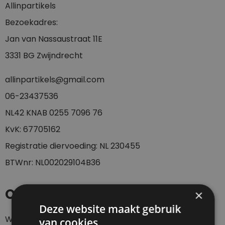
Allinpartikels
Bezoekadres:
Jan van Nassaustraat 11E
3331 BG Zwijndrecht
allinpartikels@gmail.com
0
6-23437536
NL42 KNAB 0255 7096 76
KvK: 67705162
Registratie diervoeding: NL 230455
BTWnr: NL002029104B36
Openingstijden
×
Deze website maakt gebruik
Webshop 24/7
van cookies.