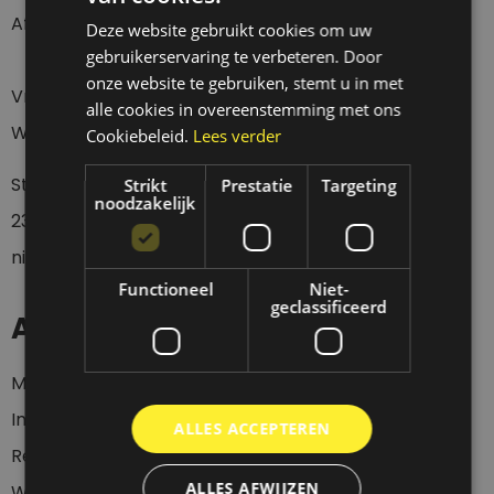
Afhalen Donderdag t/m Zaterdag tussen 12 en 18 uur.
Deze website gebruikt cookies om uw
gebruikerservaring te verbeteren. Door
onze website te gebruiken, stemt u in met
Vragen over een verzending?
alle cookies in overeenstemming met ons
Wacht eerst 4 werkdagen geduldig af a.u.b.
Cookiebeleid.
Lees verder
Stuur een whatsapp of sms bericht op
0
6-
Strikt
Prestatie
Targeting
noodzakelijk
23437536
wanneer je langs wil komen, want wij zijn
niet altijd aanwezig.
Functioneel
Niet-
geclassificeerd
Account
Mijn account
Inloggen
ALLES ACCEPTEREN
Registeren
ALLES AFWIJZEN
Winkelwagen