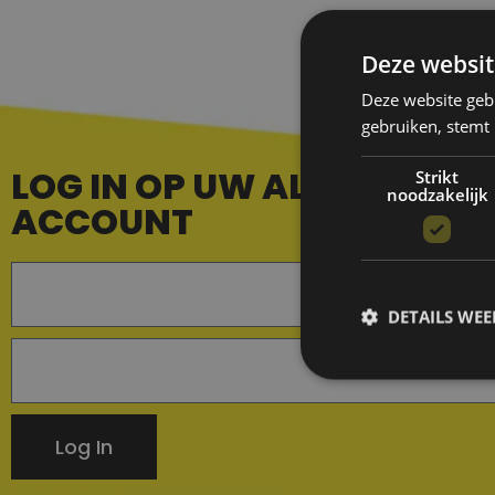
Deze websit
Deze website geb
gebruiken, stemt
LOG IN OP UW ALL IN PARTI
Strikt
noodzakelijk
ACCOUNT
DETAILS WE
Log In