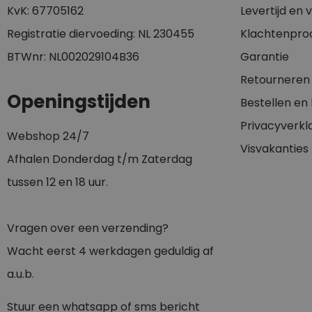
KvK: 67705162
Levertijd en
Registratie diervoeding: NL 230455
Klachtenpro
BTWnr: NL002029104B36
Garantie
Retourneren
Openingstijden
Bestellen en
Privacyverkl
Webshop 24/7
Visvakanties
Afhalen Donderdag t/m Zaterdag
tussen 12 en 18 uur.
Vragen over een verzending?
Wacht eerst 4 werkdagen geduldig af
a.u.b.
Stuur een whatsapp of sms bericht