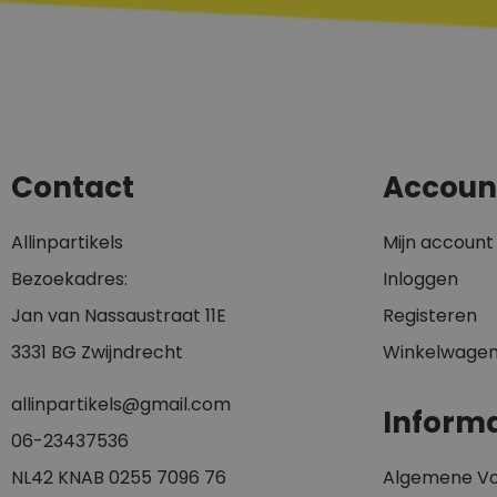
Contact
Accoun
Allinpartikels
Mijn account
Bezoekadres:
Inloggen
Jan van Nassaustraat 11E
Registeren
3331 BG Zwijndrecht
Winkelwage
allinpartikels@gmail.com
Informa
0
6-23437536
NL42 KNAB 0255 7096 76
Algemene V