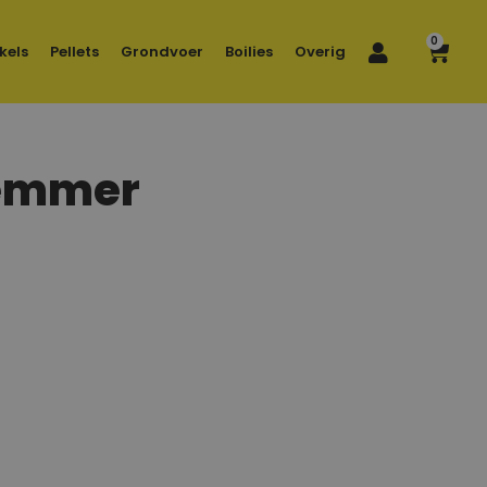
0
kels
Pellets
Grondvoer
Boilies
Overig
n emmer