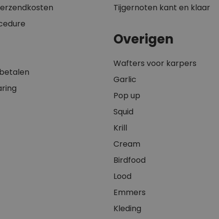
 verzendkosten
Tijgernoten kant en klaar
cedure
Overigen
Wafters voor karpers
 betalen
Garlic
aring
Pop up
Squid
Krill
Cream
Birdfood
Lood
Emmers
Kleding