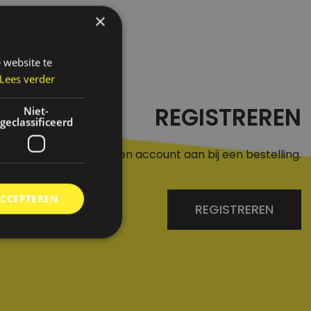
×
 website te
Lees verder
REGISTREREN
Niet-
geclassificeerd
r een aan of maak een account aan bij een bestelling.
ACCEPTEREN
REGISTREREN