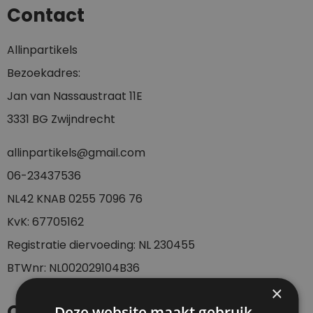
Contact
Allinpartikels
Bezoekadres:
Jan van Nassaustraat 11E
3331 BG Zwijndrecht
allinpartikels@gmail.com
0
6-23437536
NL42 KNAB 0255 7096 76
KvK: 67705162
Registratie diervoeding: NL 230455
BTWnr: NL002029104B36
×
Openingstijden
Deze website maakt gebruik