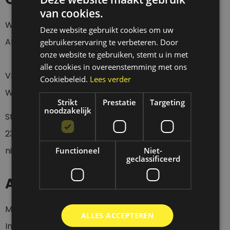
van cookies.
Webshop 24/7
Deze website gebruikt cookies om uw
Afhalen Donderdag t/m Zaterdag tussen 12 en 18 uur.
gebruikerservaring te verbeteren. Door
onze website te gebruiken, stemt u in met
alle cookies in overeenstemming met ons
Vragen over een verzending?
Cookiebeleid.
Lees verder
Wacht eerst 4 werkdagen geduldig af a.u.b.
Strikt
Prestatie
Targeting
noodzakelijk
Stuur een whatsapp of sms bericht op
0
6-
23437536
wanneer je langs wil komen, want wij zijn
niet altijd aanwezig.
Functioneel
Niet-
geclassificeerd
Account
Mijn account
ALLES ACCEPTEREN
Inloggen