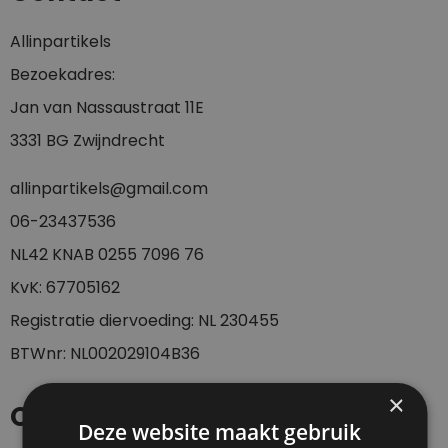
Allinpartikels
Bezoekadres:
Jan van Nassaustraat 11E
3331 BG Zwijndrecht
allinpartikels@gmail.com
0
6-23437536
NL42 KNAB 0255 7096 76
KvK: 67705162
Registratie diervoeding: NL 230455
BTWnr: NL002029104B36
×
Openingstijden
Deze website maakt gebruik