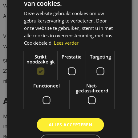
van cookies.
Webshop 24/7
Deze website gebruikt cookies om uw
Afhalen Donderdag t/m Zaterdag tussen 12 en 18 uur.
gebruikerservaring te verbeteren. Door
onze website te gebruiken, stemt u in met
alle cookies in overeenstemming met ons
Vragen over een verzending?
Cookiebeleid.
Lees verder
Wacht eerst 4 werkdagen geduldig af a.u.b.
Strikt
Prestatie
Targeting
Stuur een whatsapp of sms bericht op
0
6-
noodzakelijk
23437536
wanneer je langs wil komen, want wij zijn
niet altijd aanwezig.
Functioneel
Niet-
geclassificeerd
Account
Mijn account
ALLES ACCEPTEREN
Inloggen
Registeren