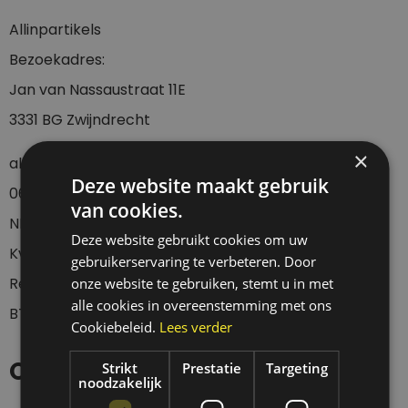
Allinpartikels
Bezoekadres:
Jan van Nassaustraat 11E
3331 BG Zwijndrecht
×
allinpartikels@gmail.com
Deze website maakt gebruik
0
6-23437536
van cookies.
NL42 KNAB 0255 7096 76
Deze website gebruikt cookies om uw
KvK: 67705162
gebruikerservaring te verbeteren. Door
Registratie diervoeding: NL 230455
onze website te gebruiken, stemt u in met
alle cookies in overeenstemming met ons
BTWnr: NL002029104B36
Cookiebeleid.
Lees verder
Openingstijden
Strikt
Prestatie
Targeting
noodzakelijk