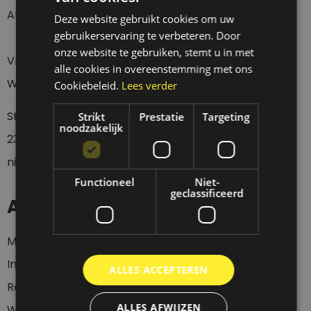
Afhalen Donderdag t/m Zaterdag tussen 12 en 18 uur.
Deze website gebruikt cookies om uw
gebruikerservaring te verbeteren. Door
onze website te gebruiken, stemt u in met
Vragen over een verzending?
alle cookies in overeenstemming met ons
Wacht eerst 4 werkdagen geduldig af a.u.b.
Cookiebeleid.
Lees verder
Stuur een whatsapp of sms bericht op
0
6-
Strikt
Prestatie
Targeting
noodzakelijk
23437536
wanneer je langs wil komen, want wij zijn
niet altijd aanwezig.
Functioneel
Niet-
geclassificeerd
Account
Mijn account
Inloggen
ALLES ACCEPTEREN
Registeren
ALLES AFWIJZEN
Winkelwagen