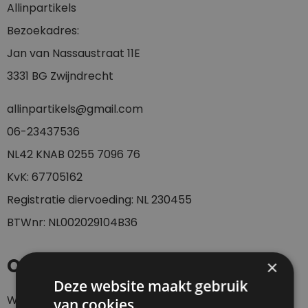
Allinpartikels
Bezoekadres:
Jan van Nassaustraat 11E
3331 BG Zwijndrecht
allinpartikels@gmail.com
0
6-23437536
NL42 KNAB 0255 7096 76
KvK: 67705162
Registratie diervoeding: NL 230455
BTWnr: NL002029104B36
Openingstijden
×
Deze website maakt gebruik
Webshop 24/7
van cookies.