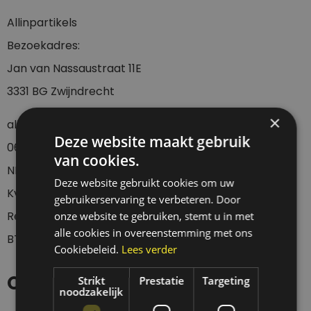
Allinpartikels
Bezoekadres:
Jan van Nassaustraat 11E
3331 BG Zwijndrecht
×
allinpartikels@gmail.com
Deze website maakt gebruik
0
6-23437536
van cookies.
NL42 KNAB 0255 7096 76
Deze website gebruikt cookies om uw
KvK: 67705162
gebruikerservaring te verbeteren. Door
Registratie diervoeding: NL 230455
onze website te gebruiken, stemt u in met
alle cookies in overeenstemming met ons
BTWnr: NL002029104B36
Cookiebeleid.
Lees verder
Openingstijden
Strikt
Prestatie
Targeting
noodzakelijk