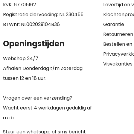
KvK: 67705162
Levertijd en
Registratie diervoeding: NL 230455
Klachtenpro
BTWnr: NL002029104B36
Garantie
Retourneren
Openingstijden
Bestellen en
Privacyverkl
Webshop 24/7
Visvakanties
Afhalen Donderdag t/m Zaterdag
tussen 12 en 18 uur.
Vragen over een verzending?
Wacht eerst 4 werkdagen geduldig af
a.u.b.
Stuur een whatsapp of sms bericht