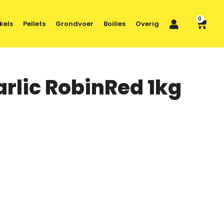
0
kels
Pellets
Grondvoer
Boilies
Overig
arlic RobinRed 1kg