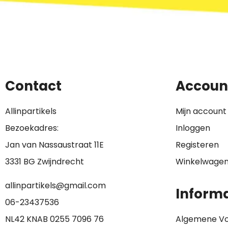
Contact
Accoun
Allinpartikels
Mijn account
Bezoekadres:
Inloggen
Jan van Nassaustraat 11E
Registeren
3331 BG Zwijndrecht
Winkelwage
allinpartikels@gmail.com
Informa
0
6-23437536
NL42 KNAB 0255 7096 76
Algemene V