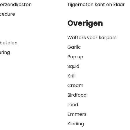
 verzendkosten
Tijgernoten kant en klaar
cedure
Overigen
Wafters voor karpers
 betalen
Garlic
aring
Pop up
Squid
Krill
Cream
Birdfood
Lood
Emmers
Kleding